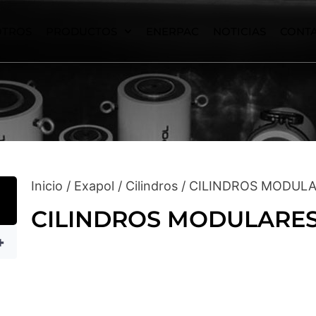
OTROS
PRODUCTOS
ENERPAC
NOTICIAS
CONT
Inicio
/
Exapol
/
Cilindros
/ CILINDROS MODULA
CILINDROS MODULARES 
+