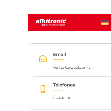
Email
ventas@exapol.com.ar
Teléfonos
11.4486-1111