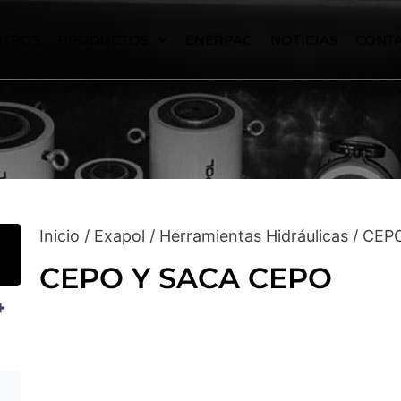
OTROS
PRODUCTOS
ENERPAC
NOTICIAS
CONT
Inicio
/
Exapol
/
Herramientas Hidráulicas
/ CEP
CEPO Y SACA CEPO
+