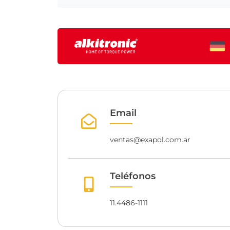
Email
ventas@exapol.com.ar
Teléfonos
11.4486-1111