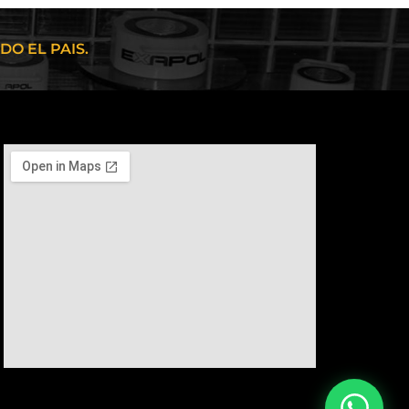
O EL PAIS.
Presupuestos en 24Hs.
N
Disponible ahora
Nicolás Arroyo
Hola, estoy conectado. ¿Te puedo
ayudar en algo?
11:05